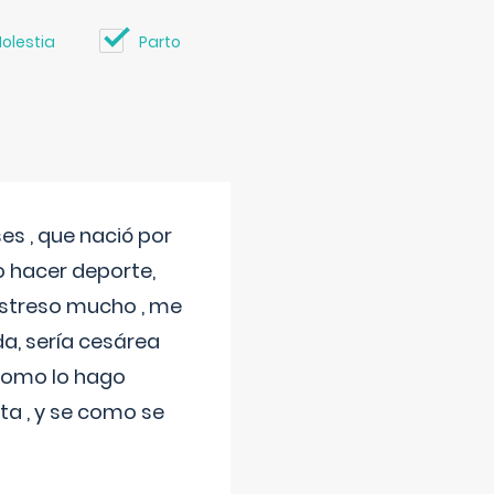
olestia
Parto
s , que nació por
 hacer deporte,
estreso mucho , me
a, sería cesárea
 como lo hago
a , y se como se