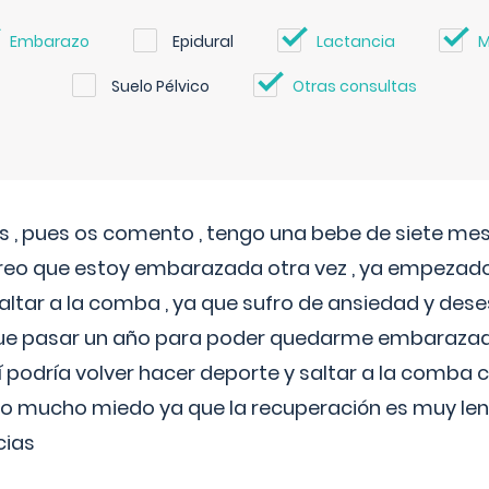
Embarazo
Epidural
Lactancia
M
Suelo Pélvico
Otras consultas
 , pues os comento , tengo una bebe de siete mese
reo que estoy embarazada otra vez , ya empezado
tar a la comba , ya que sufro de ansiedad y des
 que pasar un año para poder quedarme embarazad
así podría volver hacer deporte y saltar a la comba
o mucho miedo ya que la recuperación es muy lent
cias