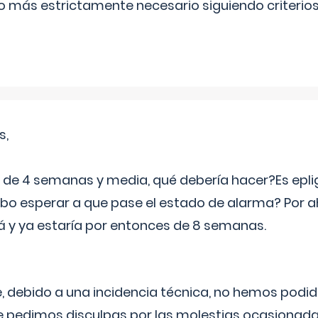
lo más estrictamente necesario siguiendo criterio
s,
e 4 semanas y media, qué debería hacer?Es eplig
o esperar a que pase el estado de alarma? Por ah
rá y ya estaría por entonces de 8 semanas.
 debido a una incidencia técnica, no hemos podi
Le pedimos disculpas por las molestias ocasionada