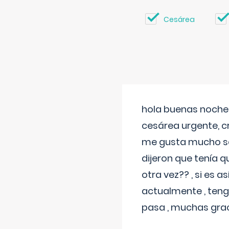
Cesárea
hola buenas noches
cesárea urgente, c
me gusta mucho sal
dijeron que tenía
otra vez?? , si es 
actualmente , teng
pasa , muchas gra