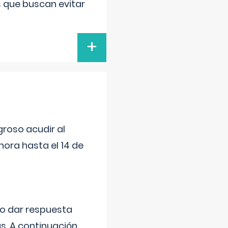
s que buscan evitar
+
roso acudir al
ora hasta el 14 de
do dar respuesta
s. A continuación,