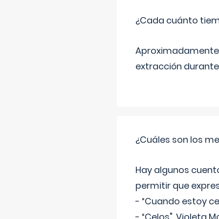
¿Cada cuánto tiem
Aproximadamente ca
extracción durante
¿Cuáles son los me
Hay algunos cuento
permitir que expre
- “Cuando estoy cel
- “Celos", Violeta M