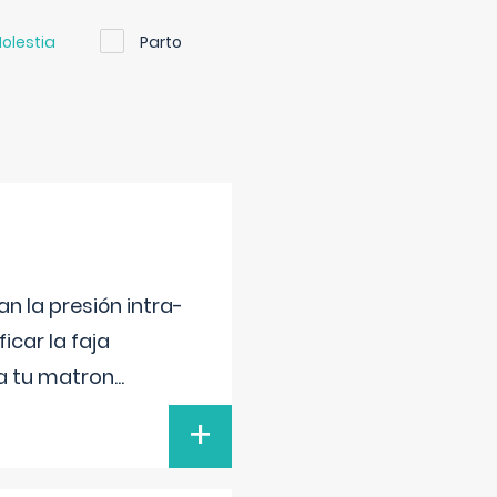
olestia
Parto
n la presión intra-
icar la faja
 a tu matron
...
+