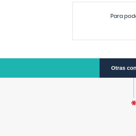
Para pode
Otras con