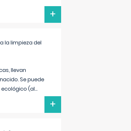
+
a la limpieza del
as, llevan
 nacido. Se puede
 ecológico (al
...
+