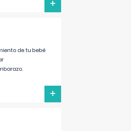
+
miento de tu bebé
ar
embarazo.
+