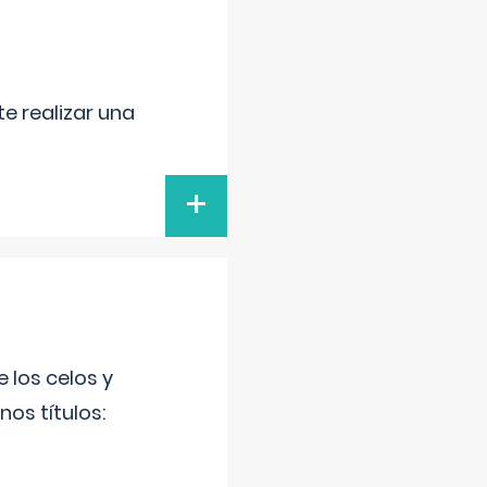
e realizar una
+
 los celos y
os títulos: