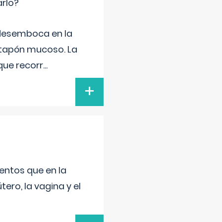
arlo?
e desemboca en la
 tapón mucoso. La
que recorr
...
+
entos que en la
ero, la vagina y el