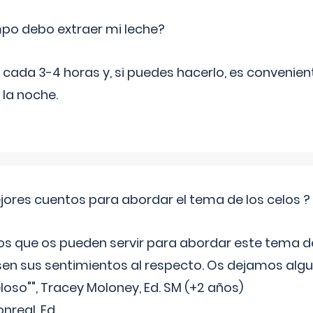
po debo extraer mi leche?
da 3-4 horas y, si puedes hacerlo, es convenient
 la noche.
jores cuentos para abordar el tema de los celos ?
s que os pueden servir para abordar este tema de
sen sus sentimientos al respecto. Os dejamos algun
oso"", Tracey Moloney, Ed. SM (+2 años)
onreal, Ed.
...