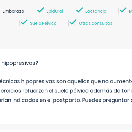
Embarazo
Epidural
Lactancia
M
Suelo Pélvico
Otras consultas
s hipopresivos?
 técnicas hipopresivas son aquellas que no aumenta
ercicios refuerzan el suelo pélvico además de tonif
arían indicados en el postparto. Puedes preguntar