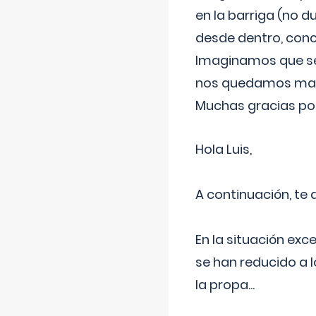
en la barriga (no du
desde dentro, con
Imaginamos que ser
nos quedamos mas t
Muchas gracias por
Hola Luis,
A continuación, te
En la situación exc
se han reducido a 
la propa
...