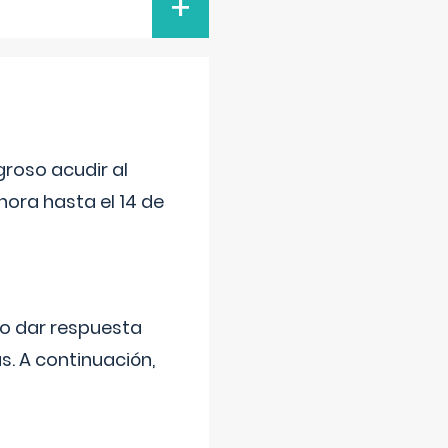
+
roso acudir al
ora hasta el 14 de
do dar respuesta
s. A continuación,