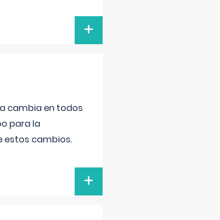
+
da cambia en todos
po para la
de estos cambios.
+