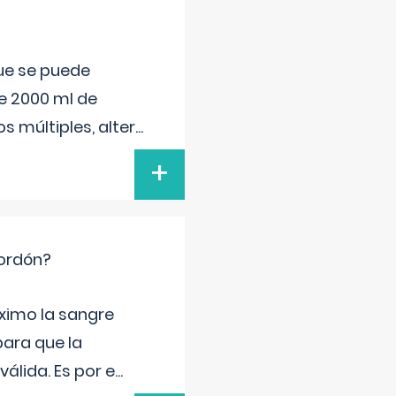
que se puede
e 2000 ml de
s múltiples, alter
...
+
cordón?
ximo la sangre
para que la
álida. Es por e
...