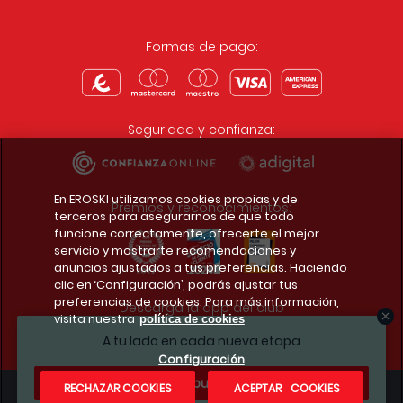
Formas de pago:
Seguridad y confianza:
En EROSKI utilizamos cookies propias y de
Premios y reconocimientos:
terceros para asegurarnos de que todo
funcione correctamente, ofrecerte el mejor
servicio y mostrarte recomendaciones y
anuncios ajustados a tus preferencias. Haciendo
clic en ‘Configuración’, podrás ajustar tus
preferencias de cookies. Para más información,
Descarga la app del club
visita nuestra
política de cookies
A tu lado en cada nueva etapa
Configuración
¿Te apuntas?
RECHAZAR COOKIES
ACEPTAR COOKIES
Condiciones legales