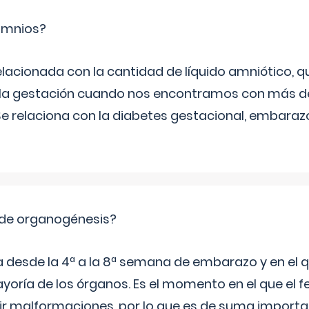
ramnios?
relacionada con la cantidad de líquido amniótico, 
de la gestación cuando nos encontramos con más d
Se relaciona con la diabetes gestacional, embarazo
 de organogénesis?
a desde la 4ª a la 8ª semana de embarazo y en el qu
yoría de los órganos. Es el momento en el que el 
rir malformaciones, por lo que es de suma import