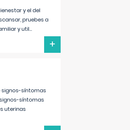
enestar y el del
escansar, pruebes a
iliar y util
...
+
e signos-síntomas
 signos-síntomas
s uterinas