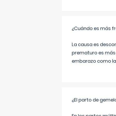
¿Cuándo es más fr
La causa es descon
prematuro es más 
embarazo como las 
¿El parto de gemel
En los partos múlt