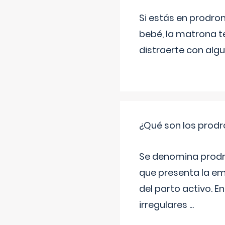
Si estás en prodro
bebé, la matrona t
distraerte con alg
¿Qué son los prod
Se denomina prodr
que presenta la e
del parto activo. 
irregulares
...