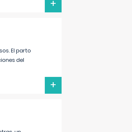
+
os. El parto
iones del
+
tras, un