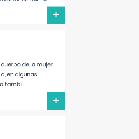
+
l cuerpo de la mujer
 o, en algunas
mo tambi
...
+