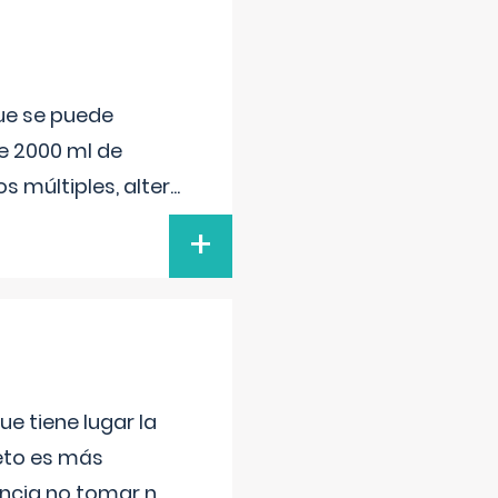
que se puede
e 2000 ml de
s múltiples, alter
...
+
e tiene lugar la
feto es más
ancia no tomar n
...