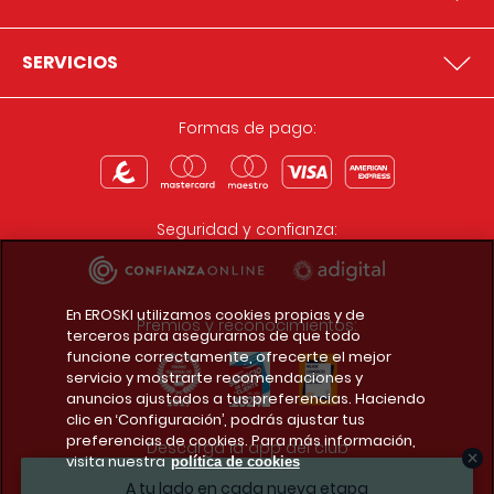
SERVICIOS
Formas de pago:
Seguridad y confianza:
En EROSKI utilizamos cookies propias y de
Premios y reconocimientos:
terceros para asegurarnos de que todo
funcione correctamente, ofrecerte el mejor
servicio y mostrarte recomendaciones y
anuncios ajustados a tus preferencias. Haciendo
clic en ‘Configuración’, podrás ajustar tus
preferencias de cookies. Para más información,
Descarga la app del club
visita nuestra
política de cookies
A tu lado en cada nueva etapa