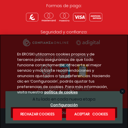
Formas de pago:
Seguridad y confianza:
En EROSKI utilizamos cookies propias y de
Premios y reconocimientos:
terceros para asegurarnos de que todo
funcione correctamente, ofrecerte el mejor
servicio y mostrarte recomendaciones y
anuncios ajustados a tus preferencias. Haciendo
clic en ‘Configuración’, podrás ajustar tus
preferencias de cookies. Para más información,
Descarga la app del club
visita nuestra
política de cookies
A tu lado en cada nueva etapa
Configuración
¿Te apuntas?
RECHAZAR COOKIES
ACEPTAR COOKIES
Condiciones legales