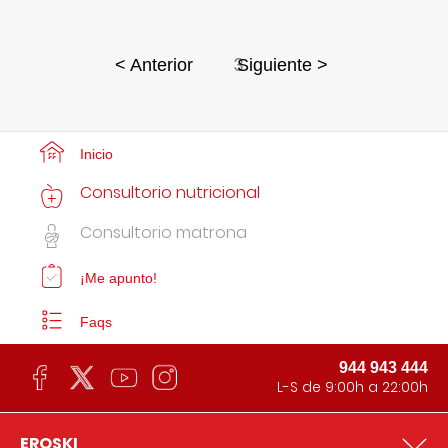
3
< Anterior
Siguiente >
Inicio
Consultorio nutricional
Consultorio matrona
¡Me apunto!
Faqs
944 943 444
L-S de 9:00h a 22:00h
EROSKI