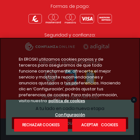
Formas de pago:
Seguridad y confianza:
En EROSKI utilizamos cookies propias y de
Premios y reconocimientos:
terceros para asegurarnos de que todo
funcione correctamente, ofrecerte el mejor
servicio y mostrarte recomendaciones y
anuncios ajustados a tus preferencias. Haciendo
clic en ‘Configuración’, podrás ajustar tus
preferencias de cookies. Para más información,
Descarga la app del club
visita nuestra
política de cookies
A tu lado en cada nueva etapa
Configuración
¿Te apuntas?
RECHAZAR COOKIES
ACEPTAR COOKIES
Condiciones legales