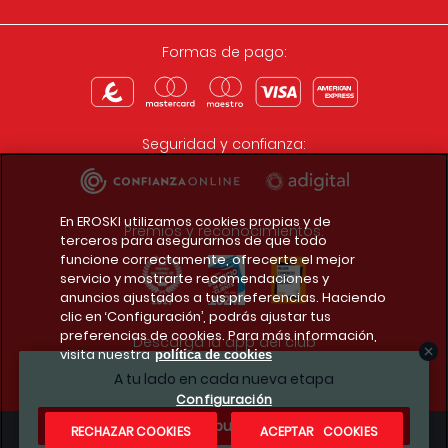
Formas de pago:
Seguridad y confianza:
En EROSKI utilizamos cookies propias y de
Premios y reconocimientos:
terceros para asegurarnos de que todo
funcione correctamente, ofrecerte el mejor
servicio y mostrarte recomendaciones y
anuncios ajustados a tus preferencias. Haciendo
clic en ‘Configuración’, podrás ajustar tus
preferencias de cookies. Para más información,
Descarga la app del club
visita nuestra
política de cookies
A tu lado en cada nueva etapa
Configuración
¿Te apuntas?
RECHAZAR COOKIES
ACEPTAR COOKIES
Condiciones legales