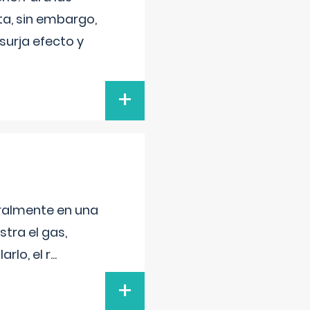
a, sin embargo,
surja efecto y
+
neralmente en una
tra el gas,
rlo, el r
...
+