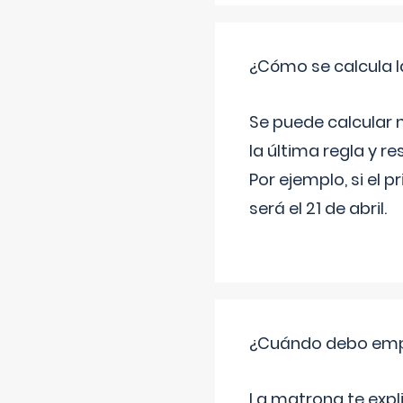
¿Cómo se calcula l
Se puede calcular 
la última regla y re
Por ejemplo, si el p
será el 21 de abril.
¿Cuándo debo empu
La matrona te expl