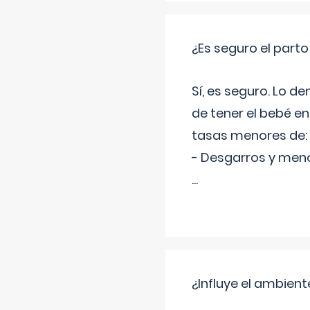
¿Es seguro el part
Sí, es seguro. Lo d
de tener el bebé e
tasas menores de:
- Desgarros y meno
...
¿Influye el ambiente