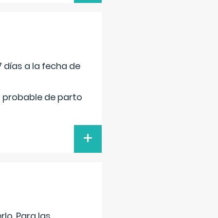
 días a la fecha de
cha probable de parto
+
lo. Para las