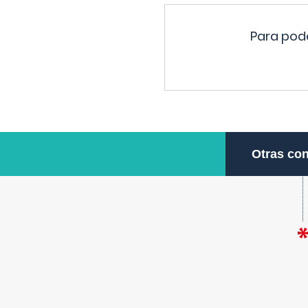
Para pode
Otras con