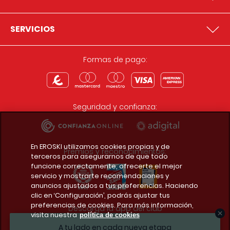
SERVICIOS
Formas de pago:
Seguridad y confianza:
En EROSKI utilizamos cookies propias y de
Premios y reconocimientos:
terceros para asegurarnos de que todo
funcione correctamente, ofrecerte el mejor
servicio y mostrarte recomendaciones y
anuncios ajustados a tus preferencias. Haciendo
clic en ‘Configuración’, podrás ajustar tus
preferencias de cookies. Para más información,
Descarga la app del club
visita nuestra
política de cookies
A tu lado en cada nueva etapa