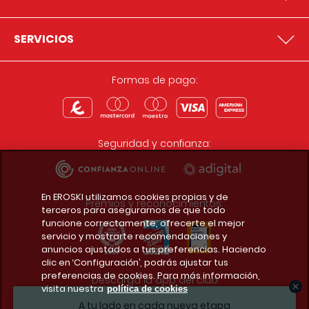
SERVICIOS
Formas de pago:
Seguridad y confianza:
En EROSKI utilizamos cookies propias y de
Premios y reconocimientos:
terceros para asegurarnos de que todo
funcione correctamente, ofrecerte el mejor
servicio y mostrarte recomendaciones y
anuncios ajustados a tus preferencias. Haciendo
clic en ‘Configuración’, podrás ajustar tus
preferencias de cookies. Para más información,
Descarga la app del club
visita nuestra
política de cookies
A tu lado en cada nueva etapa