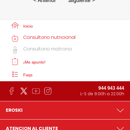
3
< Anterior
Siguiente >
Inicio
Consultorio nutricional
Consultorio matrona
¡Me apunto!
Faqs
944 943 444
L-S de 9:00h a 22:00h
EROSKI
ATENCION AL CLIENTE