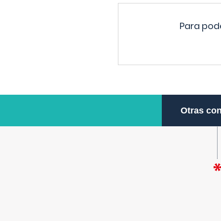
Para pode
Otras con