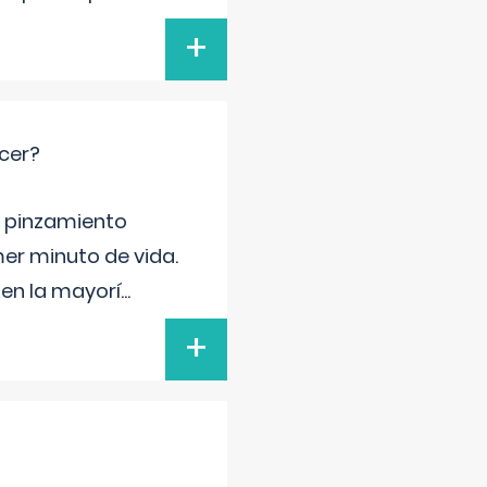
+
cer?
ma pinzamiento
er minuto de vida.
 en la mayorí
...
+