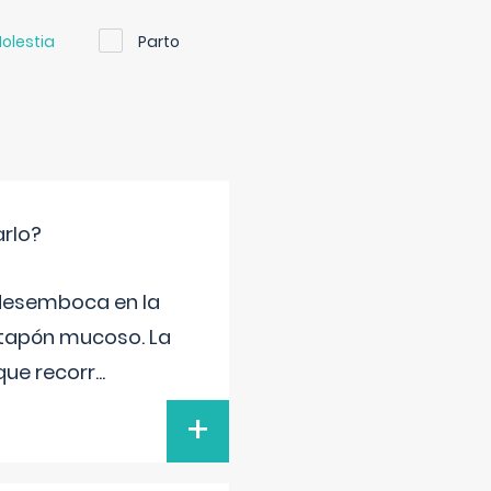
olestia
Parto
arlo?
e desemboca en la
 tapón mucoso. La
que recorr
...
+