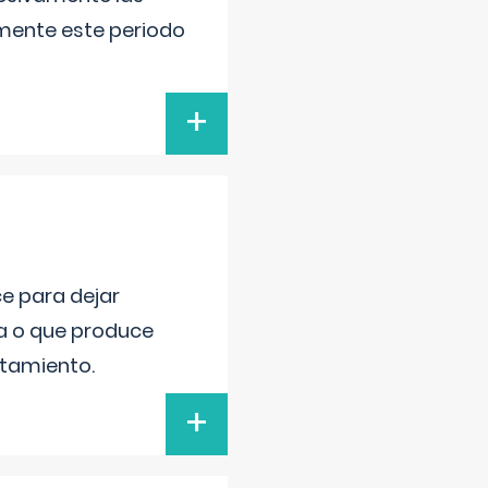
lmente este periodo
+
ce para dejar
va o que produce
atamiento.
+