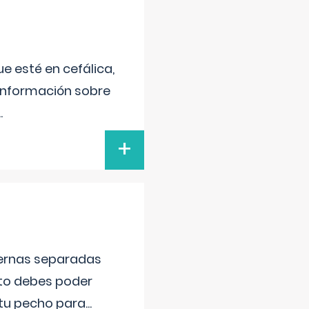
e esté en cefálica,
 información sobre
..
+
piernas separadas
nto debes poder
 tu pecho para
...