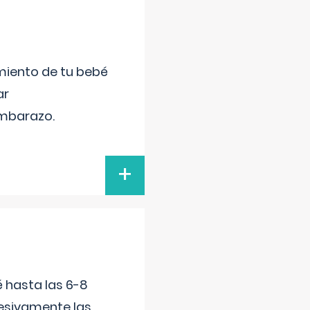
miento de tu bebé
ar
embarazo.
+
é hasta las 6-8
esivamente las