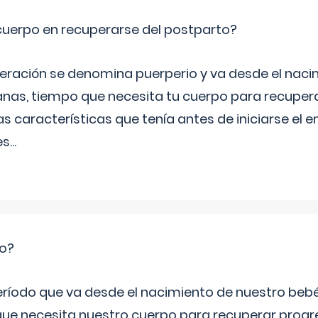
cuerpo en recuperarse del postparto?
peración se denomina puerperio y va desde el naci
nas, tiempo que necesita tu cuerpo para recuper
s características que tenía antes de iniciarse el 
es
...
io?
período que va desde el nacimiento de nuestro beb
ue necesita nuestro cuerpo para recuperar progr