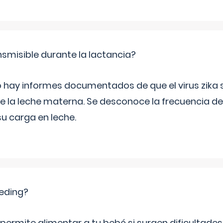
ansmisible durante la lactancia?
 hay informes documentados de que el virus zika 
e la leche materna. Se desconoce la frecuencia de
 su carga en leche.
eeding?
permite alimentar a tu bebé si surgen dificultades 