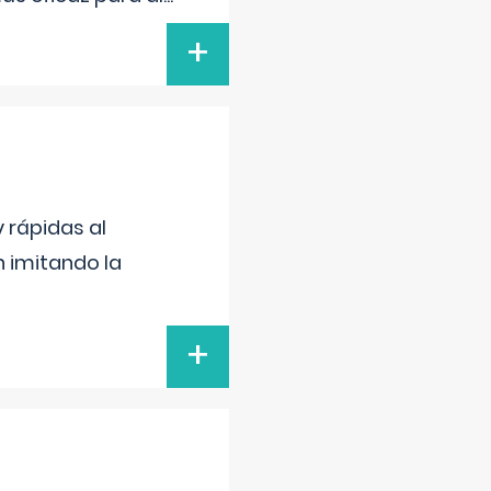
+
 rápidas al
n imitando la
+