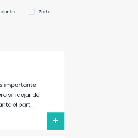
olestia
Parto
 es importante
ero sin dejar de
ante el part
...
+