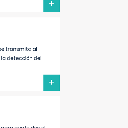
+
se transmita al
 la detección del
+
para que le des el