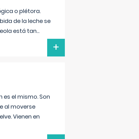
gica o plétora.
ida de la leche se
eola está tan
...
+
n es el mismo. Son
ue al moverse
elve. Vienen en