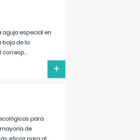
a aguja especial en
 baja de la
el corresp
...
+
acológicas para
la mayoría de
ás eficaz para al
...