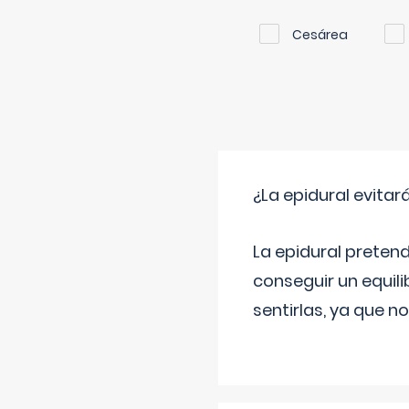
Cesárea
¿La epidural evitar
La epidural pretend
conseguir un equilib
sentirlas, ya que n