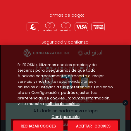
Formas de pago:
Seguridad y confianza:
En EROSKI utilizamos cookies propias y de
Premios y reconocimientos:
terceros para asegurarnos de que todo
funcione correctamente, ofrecerte el mejor
servicio y mostrarte recomendaciones y
anuncios ajustados a tus preferencias. Haciendo
clic en ‘Configuración’, podrás ajustar tus
preferencias de cookies. Para más información,
Descarga la app del club
visita nuestra
política de cookies
A tu lado en cada nueva etapa
Configuración
¿Te apuntas?
RECHAZAR COOKIES
ACEPTAR COOKIES
Condiciones legales