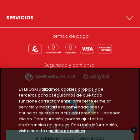
SERVICIOS
Formas de pago:
Seguridad y confianza:
En EROSKI utilizamos cookies propias y de
Premios y reconocimientos:
terceros para asegurarnos de que todo
funcione correctamente, ofrecerte el mejor
servicio y mostrarte recomendaciones y
anuncios ajustados a tus preferencias. Haciendo
clic en ‘Configuración’, podrás ajustar tus
preferencias de cookies. Para más información,
Descarga la app del club
visita nuestra
política de cookies
A tu lado en cada nueva etapa