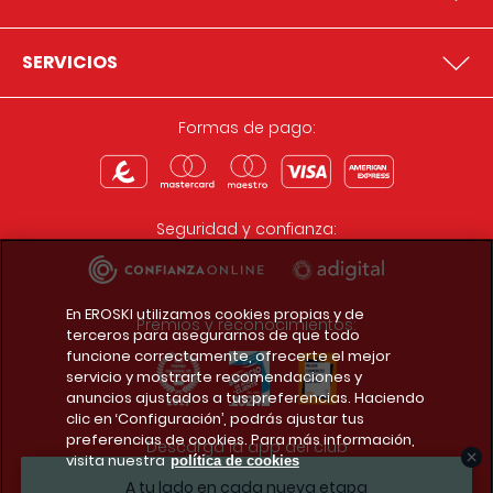
SERVICIOS
Formas de pago:
Seguridad y confianza:
En EROSKI utilizamos cookies propias y de
Premios y reconocimientos:
terceros para asegurarnos de que todo
funcione correctamente, ofrecerte el mejor
servicio y mostrarte recomendaciones y
anuncios ajustados a tus preferencias. Haciendo
clic en ‘Configuración’, podrás ajustar tus
preferencias de cookies. Para más información,
Descarga la app del club
visita nuestra
política de cookies
A tu lado en cada nueva etapa