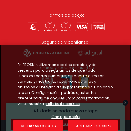
Formas de pago:
Seguridad y confianza:
En EROSKI utilizamos cookies propias y de
Premios y reconocimientos:
terceros para asegurarnos de que todo
funcione correctamente, ofrecerte el mejor
servicio y mostrarte recomendaciones y
anuncios ajustados a tus preferencias. Haciendo
clic en ‘Configuración’, podrás ajustar tus
preferencias de cookies. Para más información,
Descarga la app del club
visita nuestra
política de cookies
A tu lado en cada nueva etapa
Configuración
¿Te apuntas?
RECHAZAR COOKIES
ACEPTAR COOKIES
Condiciones legales