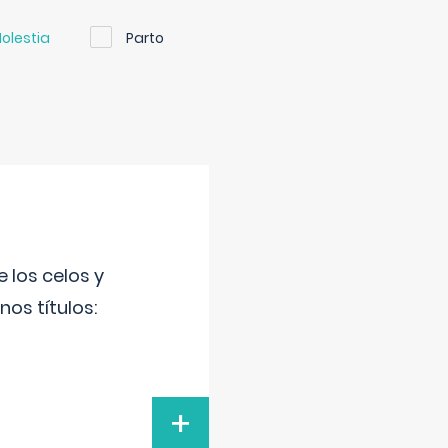
olestia
Parto
 los celos y
os títulos:
+