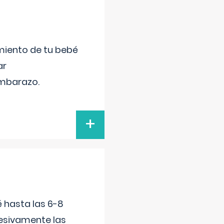
miento de tu bebé
ar
embarazo.
+
é hasta las 6-8
esivamente las