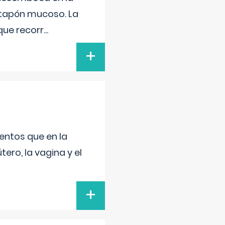
 tapón mucoso. La
que recorr
...
+
entos que en la
ero, la vagina y el
+