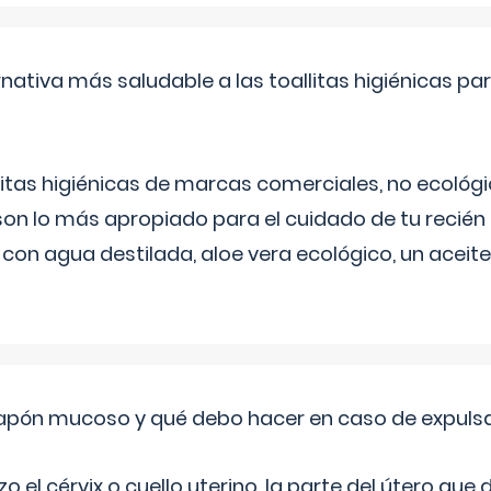
rnativa más saludable a las toallitas higiénicas par
itas higiénicas de marcas comerciales, no ecológic
on lo más apropiado para el cuidado de tu recién
 con agua destilada, aloe vera ecológico, un aceite
 tapón mucoso y qué debo hacer en caso de expuls
 el cérvix o cuello uterino, la parte del útero qu