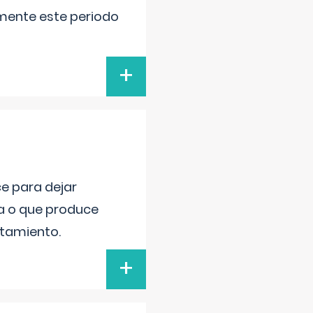
lmente este periodo
+
ce para dejar
va o que produce
atamiento.
+