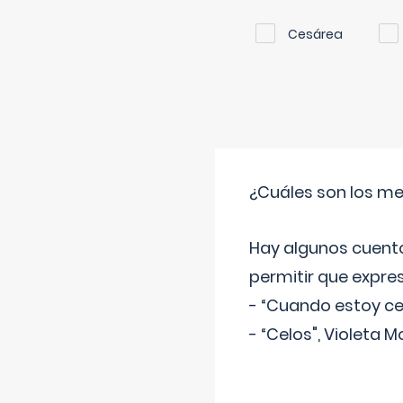
Cesárea
¿Cuáles son los me
Hay algunos cuento
permitir que expre
- “Cuando estoy cel
- “Celos", Violeta M