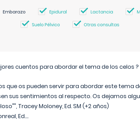
Embarazo
Epidural
Lactancia
M
Suelo Pélvico
Otras consultas
jores cuentos para abordar el tema de los celos ?
s que os pueden servir para abordar este tema de
sen sus sentimientos al respecto. Os dejamos algun
oso"", Tracey Moloney, Ed. SM (+2 años)
onreal, Ed.
...