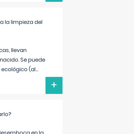
a la limpieza del
as, llevan
 nacido. Se puede
 ecológico (al
...
+
arlo?
e desemboca en la