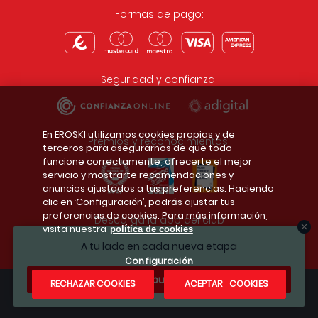
Formas de pago:
Seguridad y confianza:
En EROSKI utilizamos cookies propias y de
Premios y reconocimientos:
terceros para asegurarnos de que todo
funcione correctamente, ofrecerte el mejor
servicio y mostrarte recomendaciones y
anuncios ajustados a tus preferencias. Haciendo
clic en ‘Configuración’, podrás ajustar tus
preferencias de cookies. Para más información,
Descarga la app del club
visita nuestra
política de cookies
A tu lado en cada nueva etapa
Configuración
¿Te apuntas?
RECHAZAR COOKIES
ACEPTAR COOKIES
Condiciones legales