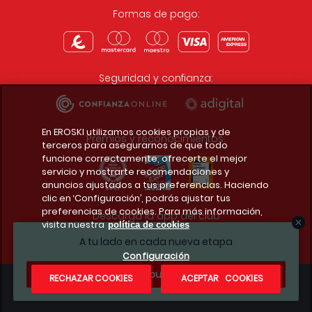
Formas de pago:
Seguridad y confianza:
En EROSKI utilizamos cookies propias y de
Premios y reconocimientos:
terceros para asegurarnos de que todo
funcione correctamente, ofrecerte el mejor
servicio y mostrarte recomendaciones y
anuncios ajustados a tus preferencias. Haciendo
clic en ‘Configuración’, podrás ajustar tus
preferencias de cookies. Para más información,
Descarga la app del club
visita nuestra
política de cookies
A tu lado en cada nueva etapa
Configuración
¿Te apuntas?
RECHAZAR COOKIES
ACEPTAR COOKIES
Condiciones legales