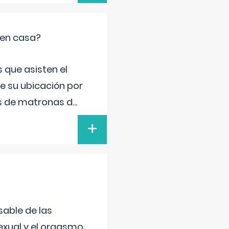
 en casa?
 que asisten el
de su ubicación por
s de matronas d
...
+
sable de las
exual y el orgasmo,