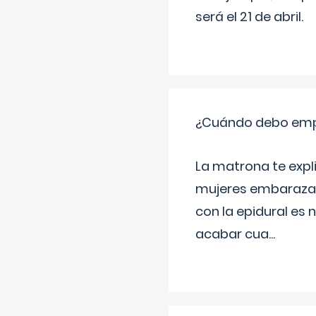
será el 21 de abril.
¿Cuándo debo empu
La matrona te expl
mujeres embarazada
con la epidural es 
acabar cua
...