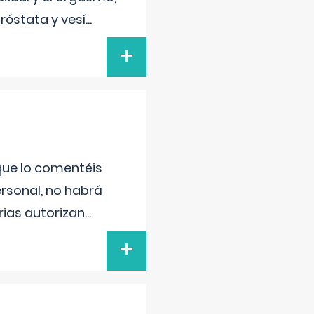
róstata y vesí
...
+
 que lo comentéis
ersonal, no habrá
ias autorizan
...
+