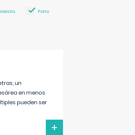
olestia
Parto
tras, un
 cesárea en menos
ltiples pueden ser
+