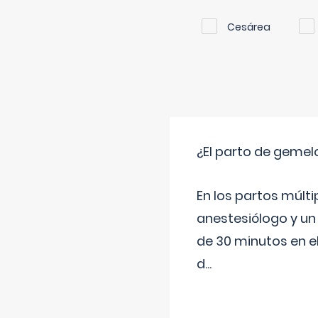
Cesárea
¿El parto de gemel
En los partos múlt
anestesiólogo y un
de 30 minutos en e
d
...