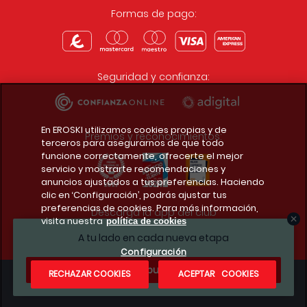
Formas de pago:
Seguridad y confianza:
En EROSKI utilizamos cookies propias y de
Premios y reconocimientos:
terceros para asegurarnos de que todo
funcione correctamente, ofrecerte el mejor
servicio y mostrarte recomendaciones y
anuncios ajustados a tus preferencias. Haciendo
clic en ‘Configuración’, podrás ajustar tus
preferencias de cookies. Para más información,
Descarga la app del club
visita nuestra
política de cookies
A tu lado en cada nueva etapa
Configuración
¿Te apuntas?
RECHAZAR COOKIES
ACEPTAR COOKIES
Condiciones legales