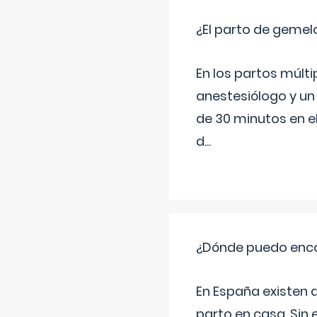
¿El parto de gemel
En los partos múlt
anestesiólogo y un
de 30 minutos en e
d
...
¿Dónde puedo enco
En España existen 
parto en casa. Sin 