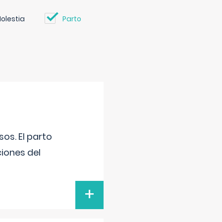
olestia
Parto
os. El parto
iones del
+