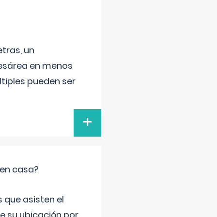
tras, un
 cesárea en menos
ltiples pueden ser
+
 en casa?
 que asisten el
de su ubicación por