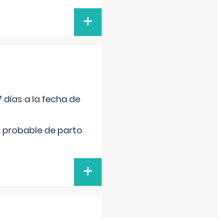
+
 días a la fecha de
cha probable de parto
+