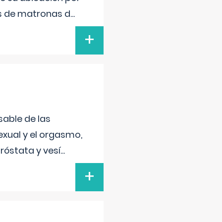
s de matronas d
...
+
sable de las
exual y el orgasmo,
róstata y vesí
...
+