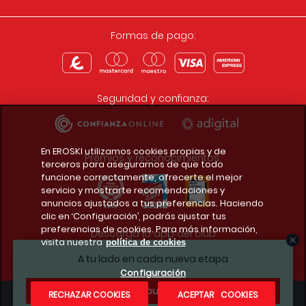
Formas de pago:
Seguridad y confianza:
En EROSKI utilizamos cookies propias y de
Premios y reconocimientos:
terceros para asegurarnos de que todo
funcione correctamente, ofrecerte el mejor
servicio y mostrarte recomendaciones y
anuncios ajustados a tus preferencias. Haciendo
clic en ‘Configuración’, podrás ajustar tus
preferencias de cookies. Para más información,
Descarga la app del club
visita nuestra
política de cookies
A tu lado en cada nueva etapa
Configuración
¿Te apuntas?
RECHAZAR COOKIES
ACEPTAR COOKIES
Condiciones legales