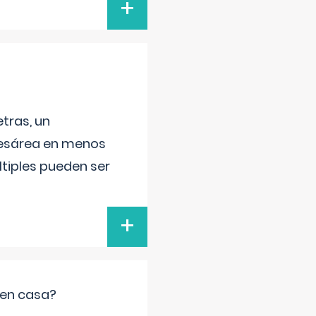
+
tras, un
 cesárea en menos
ltiples pueden ser
+
 en casa?