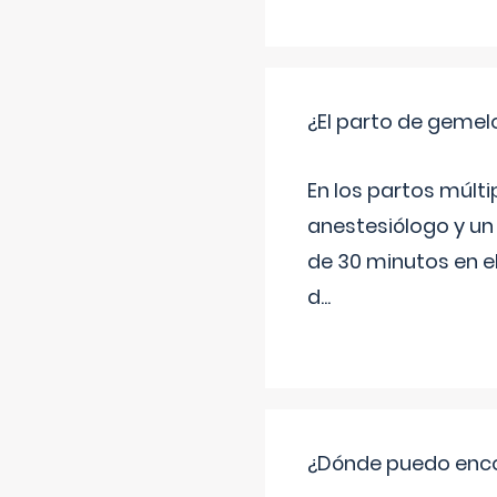
¿El parto de gemel
En los partos múlt
anestesiólogo y un
de 30 minutos en e
d
...
¿Dónde puedo enco