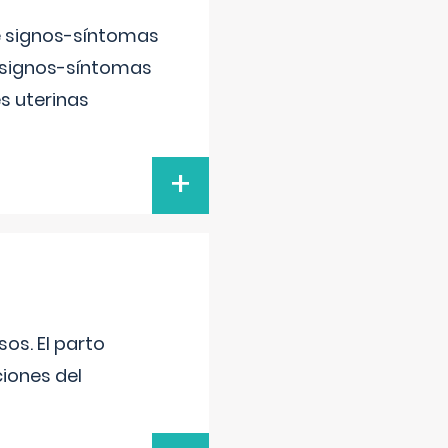
e signos-síntomas
 signos-síntomas
s uterinas
+
os. El parto
iones del