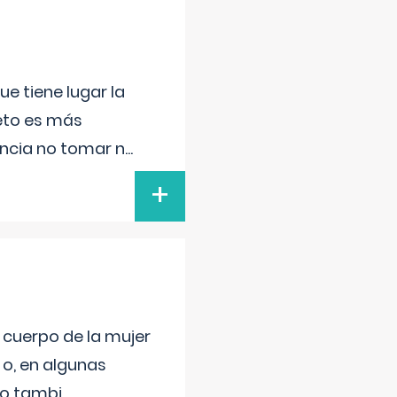
e tiene lugar la
feto es más
ancia no tomar n
...
+
l cuerpo de la mujer
 o, en algunas
mo tambi
...