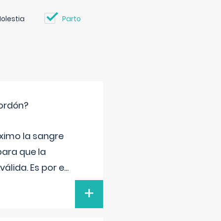
olestia
Parto
cordón?
ximo la sangre
para que la
álida. Es por e
...
+