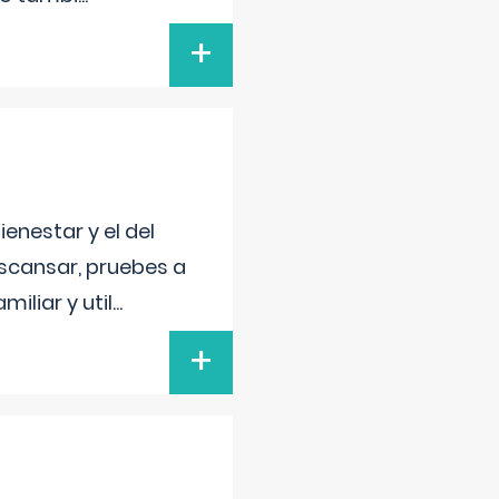
+
enestar y el del
escansar, pruebes a
iliar y util
...
+