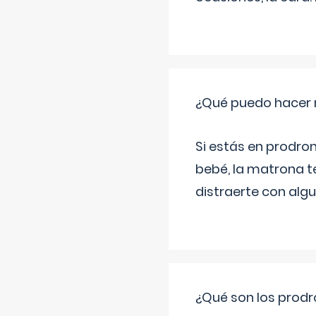
¿Qué puedo hacer 
Si estás en prodro
bebé, la matrona t
distraerte con alg
¿Qué son los prod