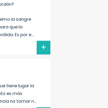
cordón?
ximo la sangre
para que la
álida. Es por e
...
+
e tiene lugar la
feto es más
ancia no tomar n
...