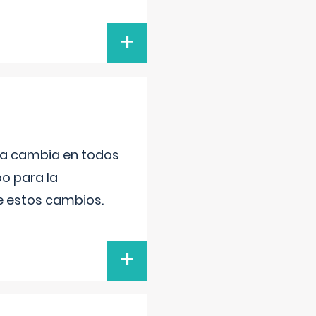
+
da cambia en todos
po para la
de estos cambios.
+