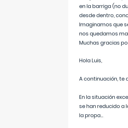
en la barriga (no du
desde dentro, con
Imaginamos que ser
nos quedamos mas t
Muchas gracias por
Hola Luis,
A continuación, te
En la situación exc
se han reducido a 
la propa
...