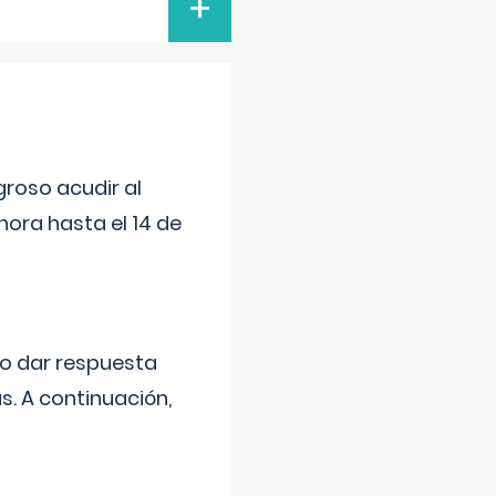
+
roso acudir al
ora hasta el 14 de
do dar respuesta
s. A continuación,