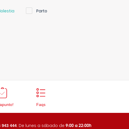
olestia
Parto
apunto!
Faqs
9:00 a 22:00h
. De lunes a sábado de
 943 444