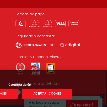
Formas de pago:
Seguridad y confianza:
Premios y reconocimientos:
Descarga la app del club
Configuración
KIES
ACEPTAR COOKIES
A tu lado en cada
¿Te apuntas?
nueva etapa