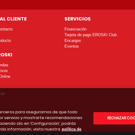
AL CLIENTE
SERVICIOS
ontacto
Financiación
Tarjeta de pago EROSKI Club
oducto
Encargos
Eventos
ROSKI
endas
tivos
Online
cos
 terceros para asegurarnos de que todo
or servicio y mostrarte recomendaciones
RECHAZAR COO
aciendo clic en ‘Configuración’, podrás
más información, visita nuestra
política de