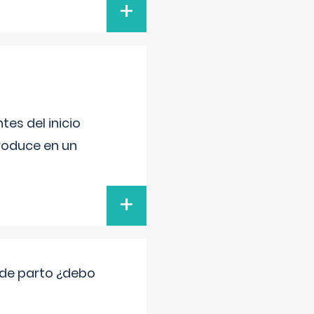
+
es del inicio
produce en un
+
 de parto ¿debo