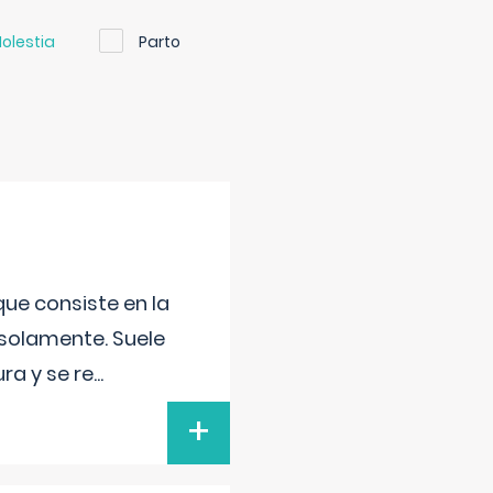
olestia
Parto
que consiste en la
 solamente. Suele
ra y se re
...
+