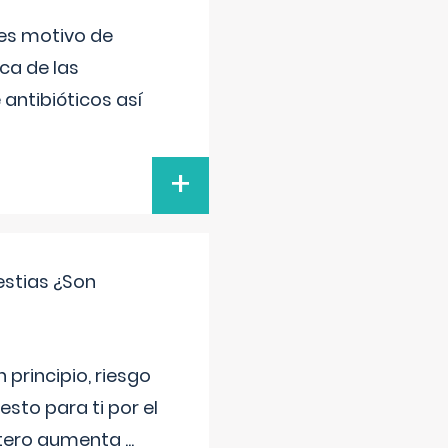
 es motivo de
ica de las
antibióticos así
+
estias ¿Son
principio, riesgo
sto para ti por el
 útero aumenta
...