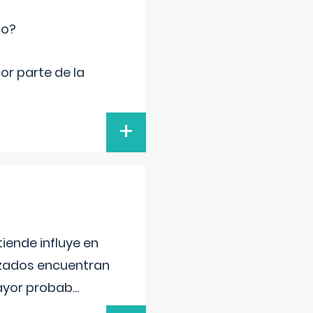
co?
por parte de la
+
iende influye en
lizados encuentran
mayor probab
...