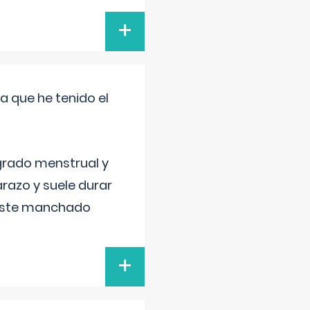
+
a que he tenido el
grado menstrual y
razo y suele durar
 este manchado
+