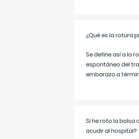
¿Qué es la rotura
Se define así a la
espontáneo del tra
embarazo a término
Si he roto la bols
acudir al hospital?