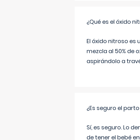
¿Qué es el óxido nit
El óxido nitroso es
mezcla al 50% de ox
aspirándolo a travé
¿Es seguro el part
Sí, es seguro. Lo d
de tener el bebé e