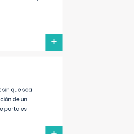
+
 sin que sea
ción de un
de parto es