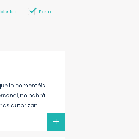
olestia
Parto
 que lo comentéis
ersonal, no habrá
ias autorizan
...
+