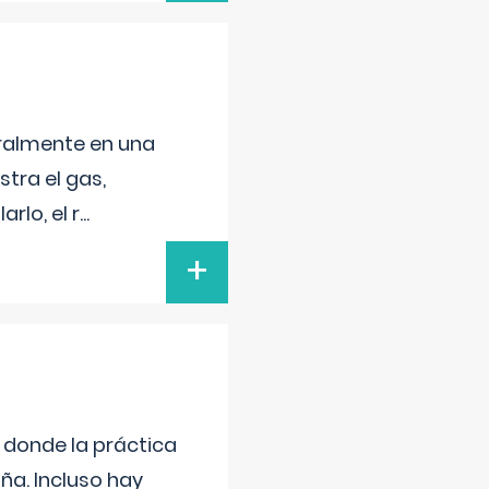
neralmente en una
tra el gas,
rlo, el r
...
+
s donde la práctica
ña. Incluso hay