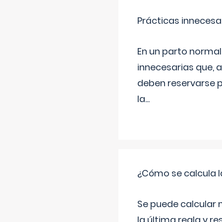
Prácticas innecesa
En un parto normal
innecesarias que, 
deben reservarse p
la
...
¿Cómo se calcula l
Se puede calcular 
la última regla y re