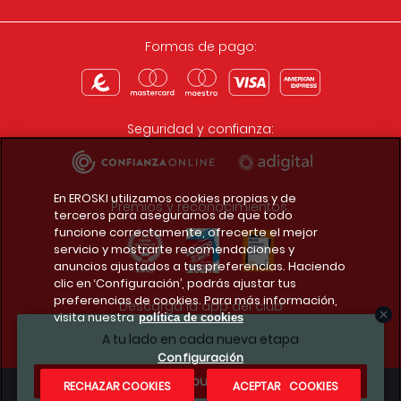
Formas de pago:
Seguridad y confianza:
En EROSKI utilizamos cookies propias y de
Premios y reconocimientos:
terceros para asegurarnos de que todo
funcione correctamente, ofrecerte el mejor
servicio y mostrarte recomendaciones y
anuncios ajustados a tus preferencias. Haciendo
clic en ‘Configuración’, podrás ajustar tus
preferencias de cookies. Para más información,
Descarga la app del club
visita nuestra
política de cookies
A tu lado en cada nueva etapa
Configuración
¿Te apuntas?
RECHAZAR COOKIES
ACEPTAR COOKIES
Condiciones legales