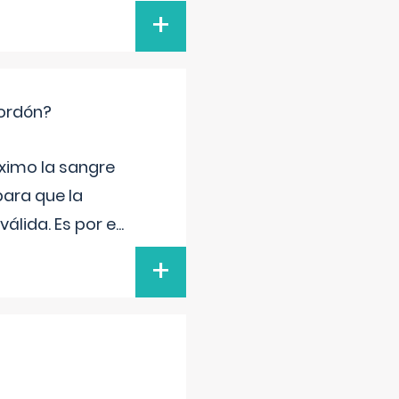
+
cordón?
ximo la sangre
para que la
álida. Es por e
...
+