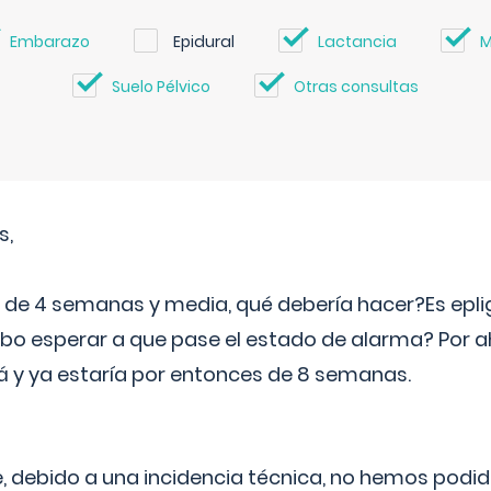
Embarazo
Epidural
Lactancia
M
Suelo Pélvico
Otras consultas
s,
e 4 semanas y media, qué debería hacer?Es eplig
o esperar a que pase el estado de alarma? Por ah
rá y ya estaría por entonces de 8 semanas.
 debido a una incidencia técnica, no hemos podi