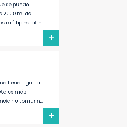
que se puede
e 2000 ml de
s múltiples, alter
...
+
e tiene lugar la
feto es más
ancia no tomar n
...
+