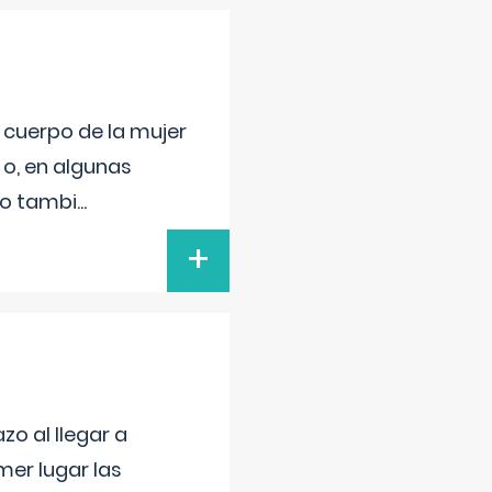
l cuerpo de la mujer
 o, en algunas
mo tambi
...
+
o al llegar a
mer lugar las