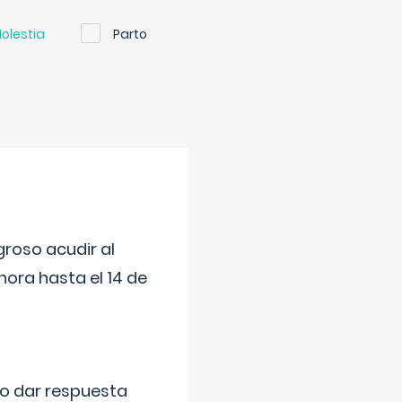
olestia
Parto
roso acudir al
ora hasta el 14 de
do dar respuesta