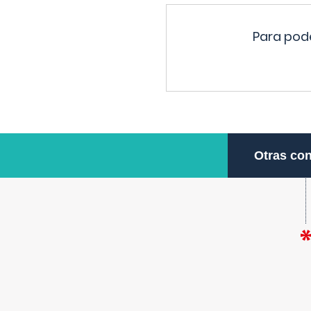
Para pode
Otras con