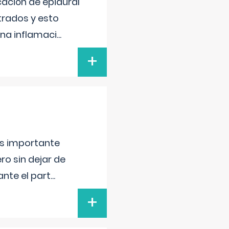
cación de epidural
strados y esto
na inflamaci
...
+
 es importante
ero sin dejar de
ante el part
...
+