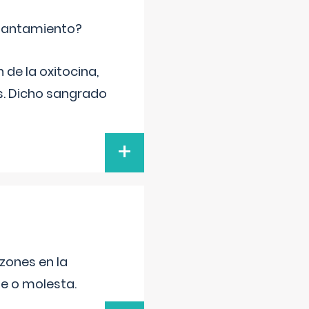
mantamiento?
de la oxitocina,
s. Dicho sangrado
+
zones en la
le o molesta.