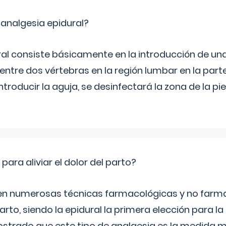
 analgesia epidural?
ral consiste básicamente en la introducción de un
entre dos vértebras en la región lumbar en la parte
ntroducir la aguja, se desinfectará la zona de la pi
ra aliviar el dolor del parto?
en numerosas técnicas farmacológicas y no farm
 parto, siendo la epidural la primera elección para 
strado que este tipo de analgesia es la medida m