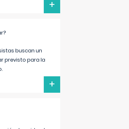
+
ar?
esistas buscan un
ar previsto para la
o.
+