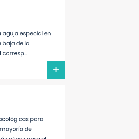
a aguja especial en
 baja de la
el corresp
...
+
acológicas para
la mayoría de
ás eficaz para al
...