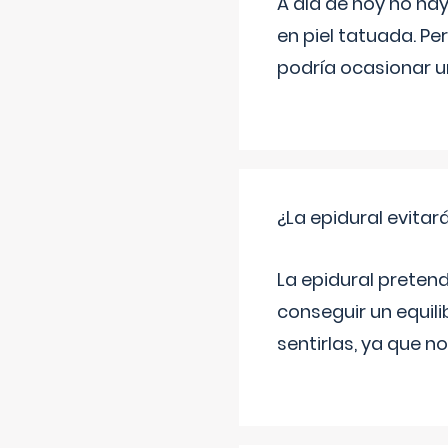
A día de hoy no hay
en piel tatuada. Pe
podría ocasionar u
¿La epidural evitar
La epidural pretend
conseguir un equilib
sentirlas, ya que n