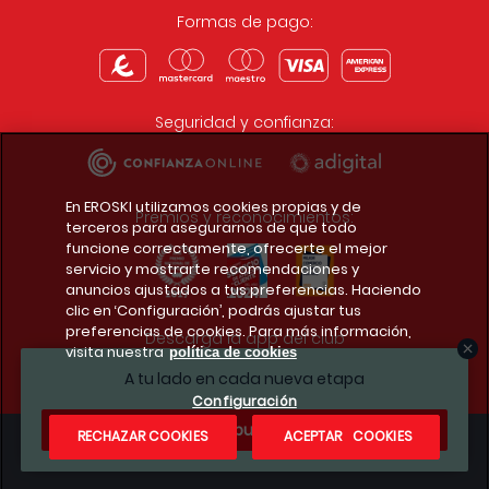
Formas de pago:
Seguridad y confianza:
En EROSKI utilizamos cookies propias y de
Premios y reconocimientos:
terceros para asegurarnos de que todo
funcione correctamente, ofrecerte el mejor
servicio y mostrarte recomendaciones y
anuncios ajustados a tus preferencias. Haciendo
clic en ‘Configuración’, podrás ajustar tus
preferencias de cookies. Para más información,
Descarga la app del club
visita nuestra
política de cookies
A tu lado en cada nueva etapa
Configuración
¿Te apuntas?
RECHAZAR COOKIES
ACEPTAR COOKIES
Condiciones legales