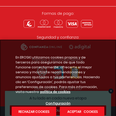
Formas de pago:
Seguridad y confianza:
En EROSKI utilizamos cookies propias y de
Premios y reconocimientos:
terceros para asegurarnos de que todo
funcione correctamente, ofrecerte el mejor
servicio y mostrarte recomendaciones y
anuncios ajustados a tus preferencias. Haciendo
clic en ‘Configuración’, podrás ajustar tus
preferencias de cookies. Para más información,
Descarga la app del club
visita nuestra
política de cookies
A tu lado en cada nueva etapa
Configuración
¿Te apuntas?
RECHAZAR COOKIES
ACEPTAR COOKIES
Condiciones legales