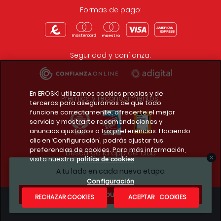
Formas de pago:
Seguridad y confianza:
En EROSKI utilizamos cookies propias y de
Premios y reconocimientos:
terceros para asegurarnos de que todo
funcione correctamente, ofrecerte el mejor
servicio y mostrarte recomendaciones y
anuncios ajustados a tus preferencias. Haciendo
clic en ‘Configuración’, podrás ajustar tus
preferencias de cookies. Para más información,
Descarga la app del club
visita nuestra
política de cookies
A tu lado en cada nueva etapa
Configuración
¿Te apuntas?
RECHAZAR COOKIES
ACEPTAR COOKIES
Condiciones legales