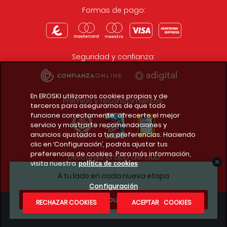
Formas de pago:
Seguridad y confianza:
En EROSKI utilizamos cookies propias y de
Premios y reconocimientos:
terceros para asegurarnos de que todo
funcione correctamente, ofrecerte el mejor
servicio y mostrarte recomendaciones y
anuncios ajustados a tus preferencias. Haciendo
clic en ‘Configuración’, podrás ajustar tus
preferencias de cookies. Para más información,
Descarga la app del club
visita nuestra
política de cookies
A tu lado en cada nueva etapa
Configuración
¿Te apuntas?
RECHAZAR COOKIES
ACEPTAR COOKIES
Condiciones legales