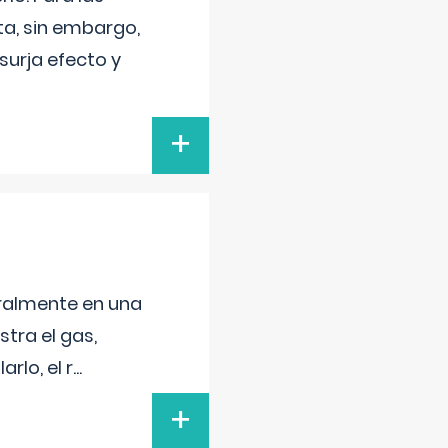
a, sin embargo,
surja efecto y
+
neralmente en una
tra el gas,
rlo, el r
...
+