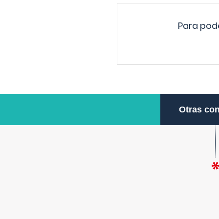
Para pode
Otras con