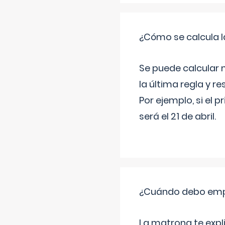
¿Cómo se calcula l
Se puede calcular 
la última regla y re
Por ejemplo, si el p
será el 21 de abril.
¿Cuándo debo empu
La matrona te expl