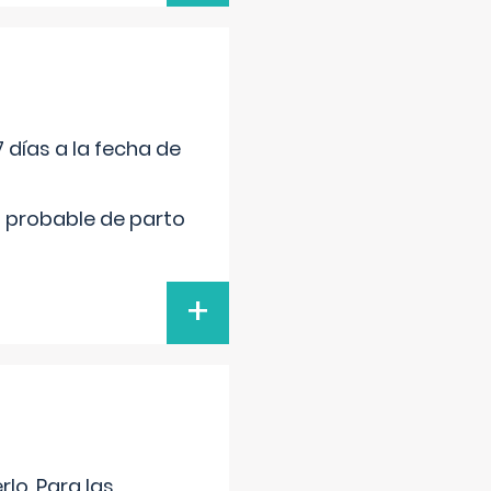
 días a la fecha de
cha probable de parto
+
lo. Para las