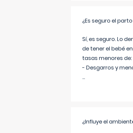
¿Es seguro el part
Sí, es seguro. Lo d
de tener el bebé e
tasas menores de:
- Desgarros y meno
...
¿Influye el ambiente