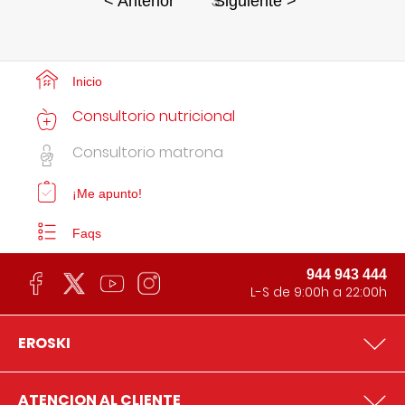
3
< Anterior
Siguiente >
Inicio
Consultorio nutricional
Consultorio matrona
¡Me apunto!
Faqs
944 943 444
L-S de 9:00h a 22:00h
EROSKI
ATENCION AL CLIENTE