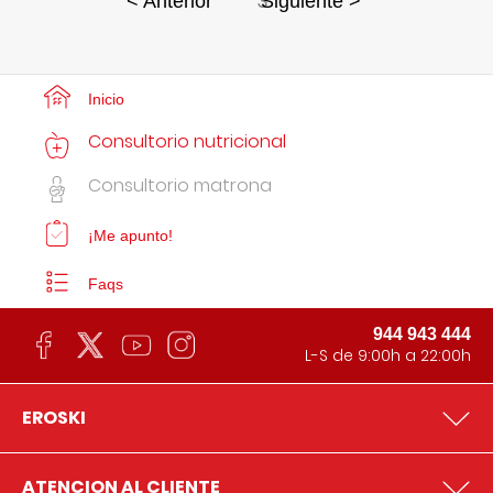
3
< Anterior
Siguiente >
Inicio
Consultorio nutricional
Consultorio matrona
¡Me apunto!
Faqs
944 943 444
L-S de 9:00h a 22:00h
EROSKI
ATENCION AL CLIENTE