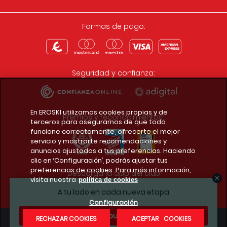
Formas de pago:
Seguridad y confianza:
En EROSKI utilizamos cookies propias y de
Premios y reconocimientos:
terceros para asegurarnos de que todo
funcione correctamente, ofrecerte el mejor
servicio y mostrarte recomendaciones y
anuncios ajustados a tus preferencias. Haciendo
clic en ‘Configuración’, podrás ajustar tus
preferencias de cookies. Para más información,
Descarga la app del club
visita nuestra
política de cookies
A tu lado en cada nueva etapa
Configuración
¿Te apuntas?
RECHAZAR COOKIES
ACEPTAR COOKIES
Condiciones legales