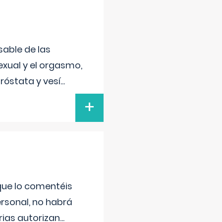
sable de las
exual y el orgasmo,
róstata y vesí
...
+
 que lo comentéis
ersonal, no habrá
ias autorizan
...