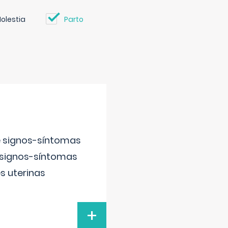
olestia
Parto
e signos-síntomas
 signos-síntomas
s uterinas
+