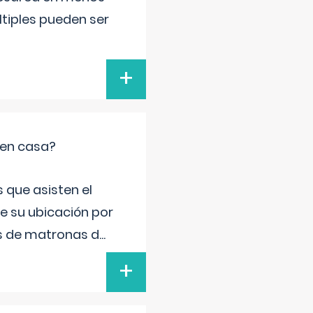
ltiples pueden ser
+
 en casa?
 que asisten el
de su ubicación por
s de matronas d
...
+