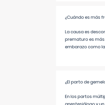
¿Cuándo es más fr
La causa es descon
prematuro es más 
embarazo como las 
¿El parto de gemel
En los partos múlt
anestesiólogo y un