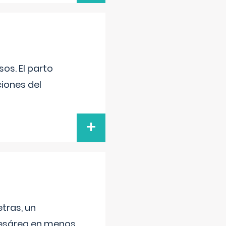
os. El parto
iones del
+
tras, un
 cesárea en menos