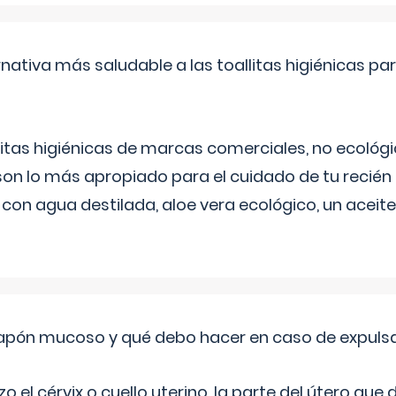
rnativa más saludable a las toallitas higiénicas par
itas higiénicas de marcas comerciales, no ecológic
on lo más apropiado para el cuidado de tu recién
 con agua destilada, aloe vera ecológico, un aceite
 tapón mucoso y qué debo hacer en caso de expuls
 el cérvix o cuello uterino, la parte del útero qu