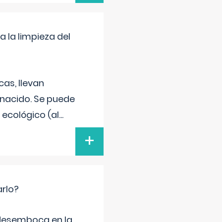
a la limpieza del
as, llevan
 nacido. Se puede
 ecológico (al
...
+
arlo?
e desemboca en la