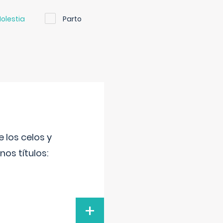
olestia
Parto
 los celos y
os títulos:
+