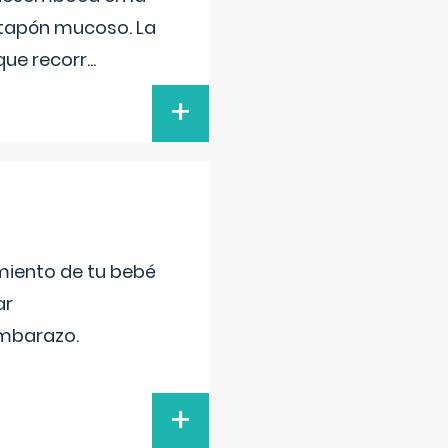
 tapón mucoso. La
que recorr
...
+
miento de tu bebé
ar
embarazo.
+