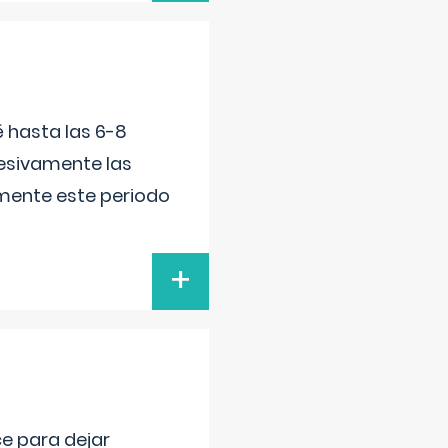
é hasta las 6-8
esivamente las
lmente este periodo
+
ce para dejar