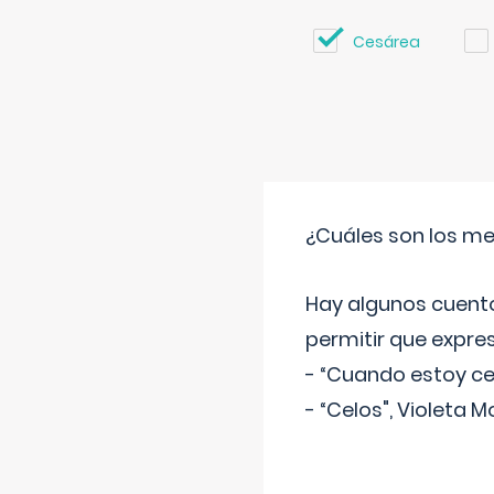
Cesárea
¿Cuáles son los me
Hay algunos cuento
permitir que expre
- “Cuando estoy cel
- “Celos", Violeta M