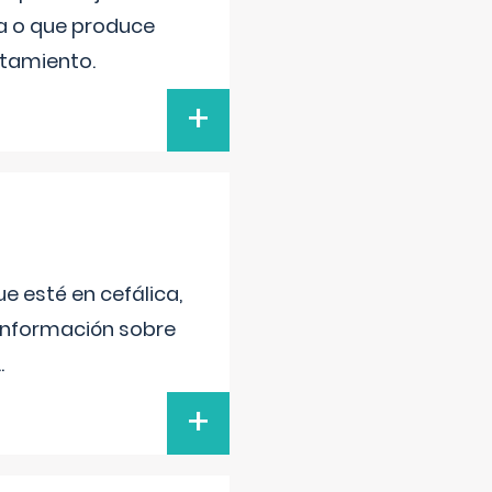
va o que produce
atamiento.
+
e esté en cefálica,
 información sobre
..
+