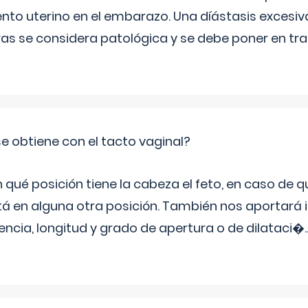
ento uterino en el embarazo. Una díástasis excesi
ras se considera patológica y se debe poner en tr
e obtiene con el tacto vaginal?
ué posición tiene la cabeza el feto, en caso de qu
tá en alguna otra posición. También nos aportará
tencia, longitud y grado de apertura o de dilataci�
.