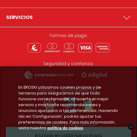
SERVICIOS
Formas de pago:
Seguridad y confianza:
En EROSKI utilizamos cookies propias y de
Premios y reconocimientos:
terceros para asegurarnos de que todo
funcione correctamente, ofrecerte el mejor
servicio y mostrarte recomendaciones y
anuncios ajustados a tus preferencias. Haciendo
clic en ‘Configuración’, podrás ajustar tus
preferencias de cookies. Para más información,
Descarga la app del club
visita nuestra
política de cookies
A tu lado en cada nueva etapa