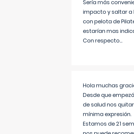
Sería más conveni
impacto y saltar a 
con pelota de Pilat
estarían mas indic
Con respecto
...
Hola muchas gracia
Desde que empezó l
de salud nos quitar
mínima expresión.
Estamos de 21 sema
nos puede recomend