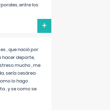
porales, entre los
+
s , que nació por
 hacer deporte,
estreso mucho , me
a, sería cesárea
 como lo hago
a , y se como se