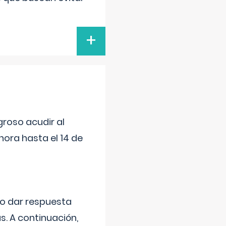
+
roso acudir al
ora hasta el 14 de
do dar respuesta
s. A continuación,