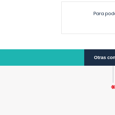
Para pode
Otras con