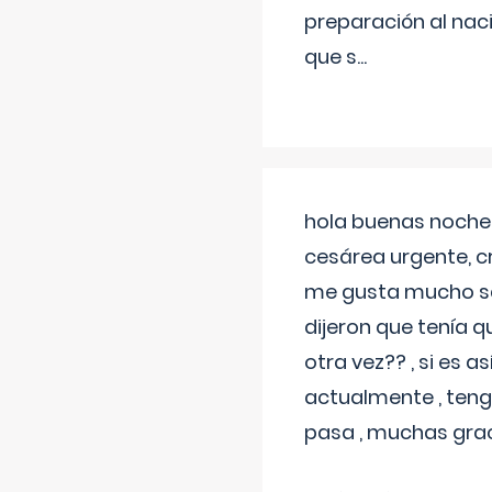
preparación al naci
que s
...
hola buenas noches
cesárea urgente, c
me gusta mucho sal
dijeron que tenía
otra vez?? , si es 
actualmente , teng
pasa , muchas gra