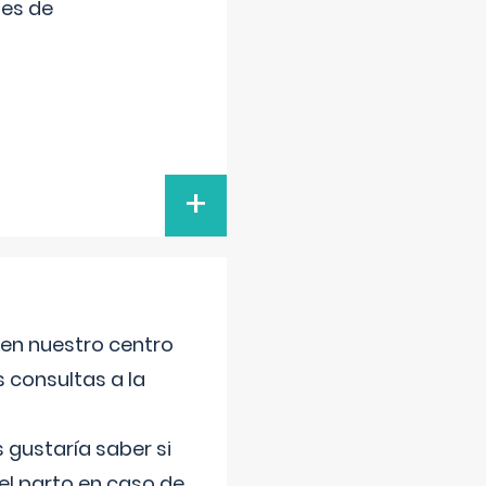
tes de
+
 en nuestro centro
s consultas a la
gustaría saber si
el parto en caso de