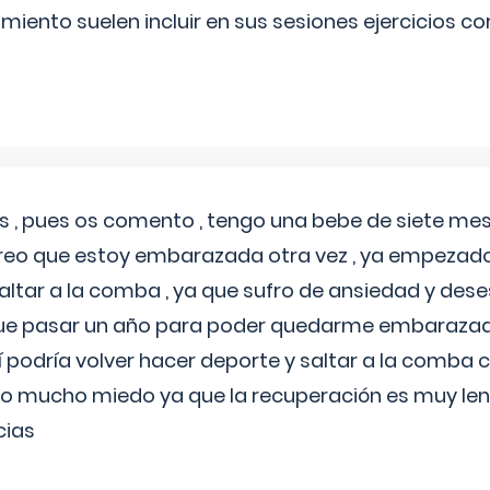
miento suelen incluir en sus sesiones ejercicios cor
 , pues os comento , tengo una bebe de siete mese
reo que estoy embarazada otra vez , ya empezado
tar a la comba , ya que sufro de ansiedad y des
 que pasar un año para poder quedarme embarazad
así podría volver hacer deporte y saltar a la comba
o mucho miedo ya que la recuperación es muy lent
cias