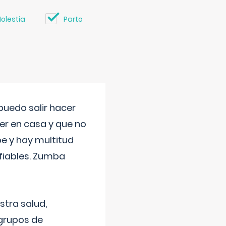
olestia
Parto
uedo salir hacer
cer en casa y que no
be y hay multitud
fiables. Zumba
stra salud,
 grupos de