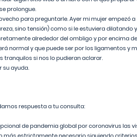
 se prolongue.
ovecho para preguntarle. Ayer mi mujer empezó a 
reza, sino tensión) como si le estuviera dilatando y
cretamente alrededor del ombligo y por encima d
á normal y que puede ser por los ligamentos y m
ranquilos si nos lo pudieran aclarar.
 su ayuda.
 damos respuesta a tu consulta:
epcional de pandemia global por coronavirus las vi
lo más estrictamente necesario siguiendo criterio