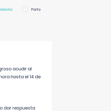
olestia
Parto
roso acudir al
ora hasta el 14 de
do dar respuesta