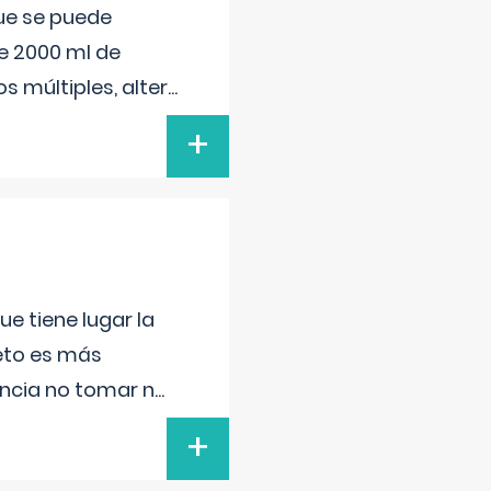
que se puede
e 2000 ml de
s múltiples, alter
...
+
e tiene lugar la
feto es más
ancia no tomar n
...
+