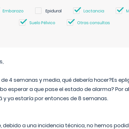
Embarazo
Epidural
Lactancia
M
Suelo Pélvico
Otras consultas
s,
e 4 semanas y media, qué debería hacer?Es eplig
o esperar a que pase el estado de alarma? Por ah
rá y ya estaría por entonces de 8 semanas.
 debido a una incidencia técnica, no hemos podi