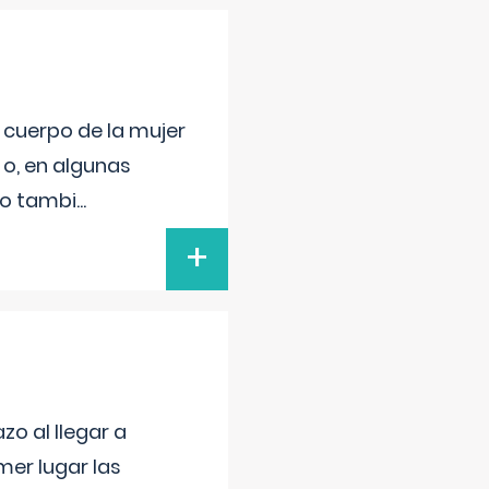
l cuerpo de la mujer
 o, en algunas
mo tambi
...
+
o al llegar a
mer lugar las