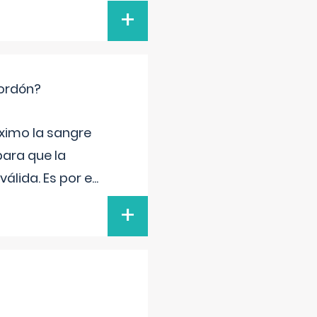
+
cordón?
ximo la sangre
para que la
álida. Es por e
...
+