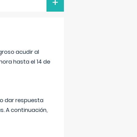
+
roso acudir al
ora hasta el 14 de
do dar respuesta
s. A continuación,