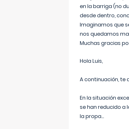
en la barriga (no du
desde dentro, con
Imaginamos que ser
nos quedamos mas t
Muchas gracias por
Hola Luis,
A continuación, te
En la situación exc
se han reducido a 
la propa
...