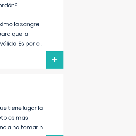
cordón?
ximo la sangre
para que la
álida. Es por e
...
+
e tiene lugar la
feto es más
ancia no tomar n
...