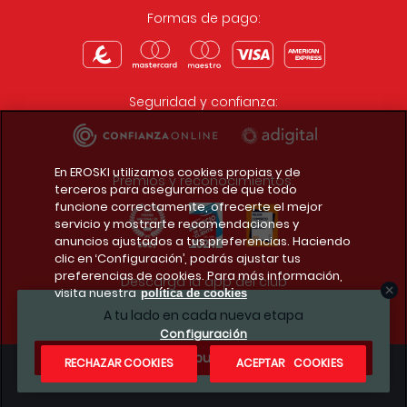
Formas de pago:
Seguridad y confianza:
En EROSKI utilizamos cookies propias y de
Premios y reconocimientos:
terceros para asegurarnos de que todo
funcione correctamente, ofrecerte el mejor
servicio y mostrarte recomendaciones y
anuncios ajustados a tus preferencias. Haciendo
clic en ‘Configuración’, podrás ajustar tus
preferencias de cookies. Para más información,
Descarga la app del club
visita nuestra
política de cookies
A tu lado en cada nueva etapa
Configuración
¿Te apuntas?
RECHAZAR COOKIES
ACEPTAR COOKIES
Condiciones legales